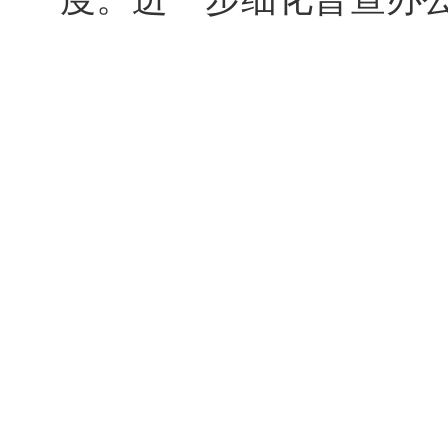
以及普查区划分、清查
量控制、数据处理等方
执行《条例》。确保普
履职尽责，引导普查对
实提高普查工作制度化
强化执法监督。加大对
的查处力度，坚决纠治