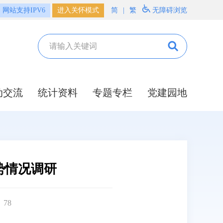
网站支持IPV6
进入关怀模式
简
|
繁
无障碍浏览
动交流
统计资料
专题专栏
党建园地
势情况调研
：
78